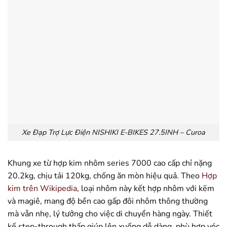
Xe Đạp Trợ Lực Điện NISHIKI E-BIKES 27.5INH – Curoa
Khung xe từ hợp kim nhôm series 7000 cao cấp chỉ nặng
20.2kg, chịu tải 120kg, chống ăn mòn hiệu quả. Theo
Hợp
kim trên Wikipedia
, loại nhôm này kết hợp nhôm với kẽm
và magiê, mang độ bền cao gấp đôi nhôm thông thường
mà vẫn nhẹ, lý tưởng cho việc di chuyển hàng ngày. Thiết
kế step-through thấp giúp lên xuống dễ dàng, phù hợp vóc