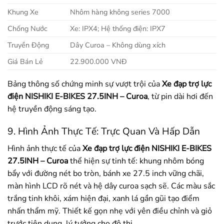
Khung Xe
Nhôm hàng không series 7000
Chống Nước
Xe: IPX4; Hệ thống điện: IPX7
Truyền Động
Dây Curoa – Không dùng xích
Giá Bán Lẻ
22.900.000 VNĐ
Bảng thông số chứng minh sự vượt trội của
Xe đạp trợ lực
điện NISHIKI E-BIKES 27.5INH – Curoa
, từ pin dài hơi đến
hệ truyền động sáng tạo.
9. Hình Ảnh Thực Tế: Trực Quan Và Hấp Dẫn
Hình ảnh thực tế của
Xe đạp trợ lực điện NISHIKI E-BIKES
27.5INH – Curoa
thể hiện sự tinh tế: khung nhôm bóng
bẩy với đường nét bo tròn, bánh xe 27.5 inch vững chãi,
màn hình LCD rõ nét và hệ dây curoa sạch sẽ. Các màu sắc
trắng tinh khôi, xám hiện đại, xanh lá gần gũi tạo điểm
nhấn thẩm mỹ. Thiết kế gọn nhẹ với yên điều chỉnh và giỏ
trước tiện dụng, lý tưởng cho đô thị.