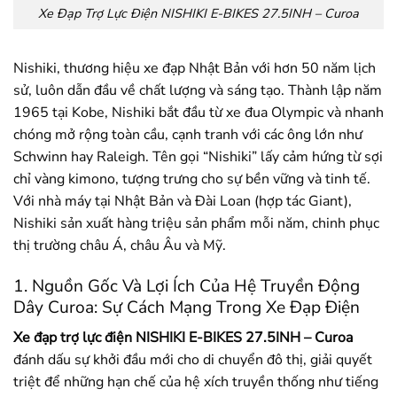
Xe Đạp Trợ Lực Điện NISHIKI E-BIKES 27.5INH – Curoa
Nishiki, thương hiệu xe đạp Nhật Bản với hơn 50 năm lịch
sử, luôn dẫn đầu về chất lượng và sáng tạo. Thành lập năm
1965 tại Kobe, Nishiki bắt đầu từ xe đua Olympic và nhanh
chóng mở rộng toàn cầu, cạnh tranh với các ông lớn như
Schwinn hay Raleigh. Tên gọi “Nishiki” lấy cảm hứng từ sợi
chỉ vàng kimono, tượng trưng cho sự bền vững và tinh tế.
Với nhà máy tại Nhật Bản và Đài Loan (hợp tác Giant),
Nishiki sản xuất hàng triệu sản phẩm mỗi năm, chinh phục
thị trường châu Á, châu Âu và Mỹ.
1. Nguồn Gốc Và Lợi Ích Của Hệ Truyền Động
Dây Curoa: Sự Cách Mạng Trong Xe Đạp Điện
Xe đạp trợ lực điện NISHIKI E-BIKES 27.5INH – Curoa
đánh dấu sự khởi đầu mới cho di chuyển đô thị, giải quyết
triệt để những hạn chế của hệ xích truyền thống như tiếng