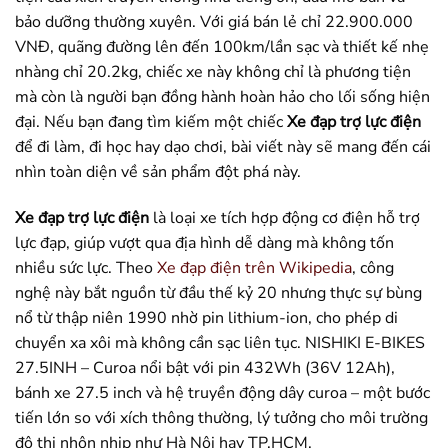
bảo dưỡng thường xuyên. Với giá bán lẻ chỉ 22.900.000
VNĐ, quãng đường lên đến 100km/lần sạc và thiết kế nhẹ
nhàng chỉ 20.2kg, chiếc xe này không chỉ là phương tiện
mà còn là người bạn đồng hành hoàn hảo cho lối sống hiện
đại. Nếu bạn đang tìm kiếm một chiếc
Xe đạp trợ lực điện
để đi làm, đi học hay dạo chơi, bài viết này sẽ mang đến cái
nhìn toàn diện về sản phẩm đột phá này.
Xe đạp trợ lực điện
là loại xe tích hợp động cơ điện hỗ trợ
lực đạp, giúp vượt qua địa hình dễ dàng mà không tốn
nhiều sức lực. Theo
Xe đạp điện trên Wikipedia
, công
nghệ này bắt nguồn từ đầu thế kỷ 20 nhưng thực sự bùng
nổ từ thập niên 1990 nhờ pin lithium-ion, cho phép di
chuyển xa xôi mà không cần sạc liên tục. NISHIKI E-BIKES
27.5INH – Curoa nổi bật với pin 432Wh (36V 12Ah),
bánh xe 27.5 inch và hệ truyền động dây curoa – một bước
tiến lớn so với xích thông thường, lý tưởng cho môi trường
đô thị nhộn nhịp như Hà Nội hay TP.HCM.