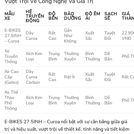
Vượt Trội Về Công Nghệ Và Giá Trị
HỆ
MẪU
ĐỘ
BẢO
ĐỘ ÊM
SẠCH
GIÁ
TRUYỀN
XE
BỀN
DƯỠNG
ÁI
SẼ
THÀ
ĐỘNG
E-BIKES
Gần
Dây
Rất
Xuất
Tuyệt
22.90
27.5INH
Như
Curoa
Cao
Sắc
Đối
VNĐ
– Curoa
Không
Xe
Xích Kim
Trung
Thường
Bình
Dễ
Truyền
Phổ T
Loại
Bình
Xuyên
Thường
Bẩn
Thống
Xe Cao
Dây
Rất
Xuất
Tuyệt
Cấp
Curoa
Rất Ít
Rất C
Cao
Sắc
Đối
(Gates)
Carbon
Xe Thể
Thao
Xích Kim
Trung
Thường
Bình
Dễ
Phổ T
Phổ
Loại
Bình
Xuyên
Thường
Bẩn
Thông
E-BIKES 27.5INH – Curoa nổi bật với sự cân bằng giữa giá
trị và hiệu suất, vượt trội về thiết kế, tính năng và tiết kiệm