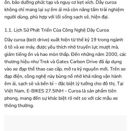
ồn, bảo dưỡng phức tạp và nguy cơ kẹt xích. Dây curoa
không chỉ mang lại sự êm ái mà còn nâng tầm trải nghiệm
người dùng, phù hợp với lối sống sạch sẽ, hiện đại.
1.1. Lịch Sử Phát Triển Của Công Nghệ Dây Curoa
Dây curoa (belt drive) xuất hiện từ thế kỷ 19 trong ngành
ô tô và xe máy, được yêu thích nhờ truyền lực mượt mà,
giảm tiếng ồn và hao mòn thấp. Đến những năm 2000, các
thương hiệu như Trek và Gates Carbon Drive đã áp dụng
vào xe đạp thể thao cao cấp, mở ra kỷ nguyên mới. Trên xe
đạp điện, công nghệ này bùng nổ nhờ khả năng vận hành
êm ái, sạch sẽ và bền bỉ – đặc biệt lý tưởng cho đô thị. Tại
Việt Nam, E-BIKES 27.5INH – Curoa là sản phẩm tiên
phong, mang đến sự khác biệt rõ nét so với các mẫu xe
thông thường.