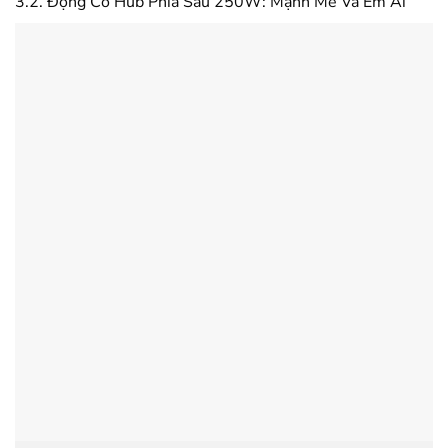
3.2. Động Cơ Hub Phía Sau 250W: Mạnh Mẽ Và Êm Ái