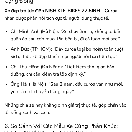
Cộng Đồng
Xe đạp trợ lực điện NISHIKI E-BIKES 27.5INH – Curoa
nhận được phản hồi tích cực từ người dùng thực tế.
Chị Minh Anh (Hà Nội): “Xe chạy êm ru, không lo bẩn
quần áo sau cơn mưa. Pin bền bỉ, đi cả tuần mới sạc.”
Anh Đức (TP.HCM): “Dây curoa loại bỏ hoàn toàn tuột
xích, thiết kế đẹp khiến mọi người hỏi han liên tục.”
Chị Thu Hằng (Đà Nẵng): “Tiết kiệm thời gian bảo
dưỡng, chỉ cần kiểm tra lốp định kỳ.”
Ông Hải (Hà Nội): “Sau 2 năm, dây curoa vẫn như mới,
yên tâm di chuyển hàng ngày.”
Những chia sẻ này khẳng định giá trị thực tế, góp phần vào
lối sống xanh và sạch.
6. So Sánh Với Các Mẫu Xe Cùng Phân Khúc: