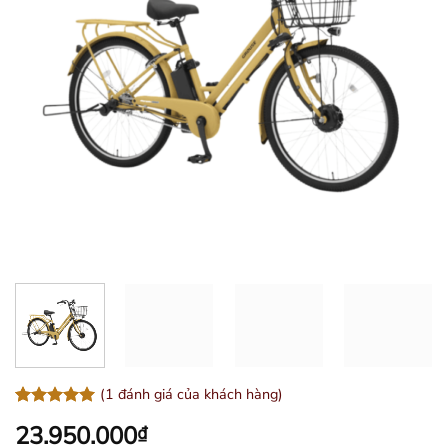
(
1
đánh giá của khách hàng)
5.00
1
trên 5
23.950.000
₫
dựa trên