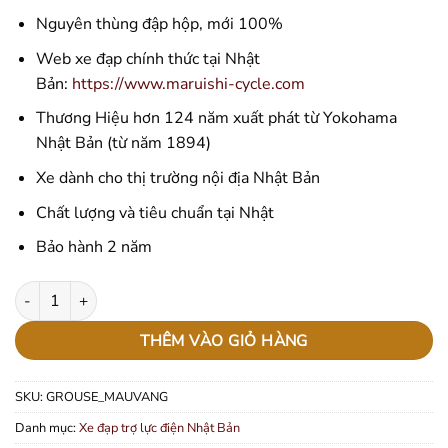
đánh giá
Nguyên thùng đập hộp, mới 100%
Web xe đạp chính thức tại Nhật
Bản:
https://www.maruishi-cycle.com
Thương Hiệu hơn 124 năm xuất phát từ Yokohama
Nhật Bản (từ năm 1894)
Xe dành cho thị trường nội địa Nhật Bản
Chất lượng và tiêu chuẩn tại Nhật
Bảo hành 2 năm
Xe đạp trợ lực điện Grouse - Màu vàng số lượng
THÊM VÀO GIỎ HÀNG
SKU:
GROUSE_MAUVANG
Danh mục:
Xe đạp trợ lực điện Nhật Bản