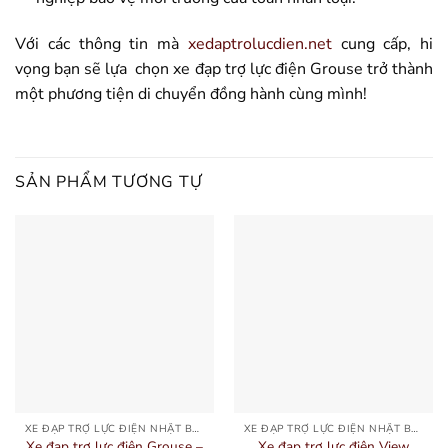
Với các thông tin mà
xedaptrolucdien.net
cung cấp, hi
vọng bạn sẽ lựa chọn xe đạp trợ lực điện Grouse trở thành
một phương tiện di chuyển đồng hành cùng mình!
SẢN PHẨM TƯƠNG TỰ
XE ĐẠP TRỢ LỰC ĐIỆN NHẬT BẢN
XE ĐẠP TRỢ LỰC ĐIỆN NHẬT BẢN
Xe đạp trợ lực điện Grouse –
Xe đạp trợ lực điện View