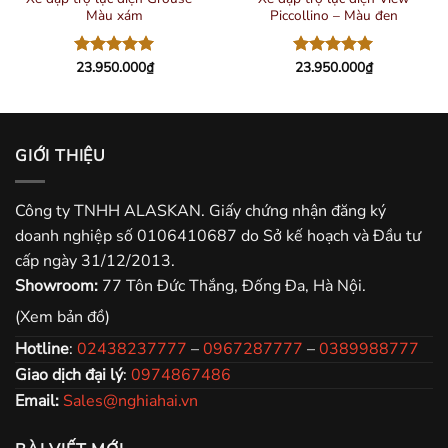
Màu xám
Piccollino – Màu đen
23.950.000
₫
23.950.000
₫
Được xếp
Được xếp
hạng
5.00
hạng
5.00
5 sao
5 sao
GIỚI THIỆU
Công ty TNHH ALASKAN. Giấy chứng nhận đăng ký
doanh nghiệp số 0106410687 do Sở kế hoạch và Đầu tư
cấp ngày 31/12/2013.
Showroom:
77 Tôn Đức Thắng, Đống Đa, Hà Nội.
(Xem bản đồ)
Hotline
:
02438237777
–
0967287777
–
0389988777
Giao dịch đại lý
:
0974867486
Email:
Sales@nghiahai.vn