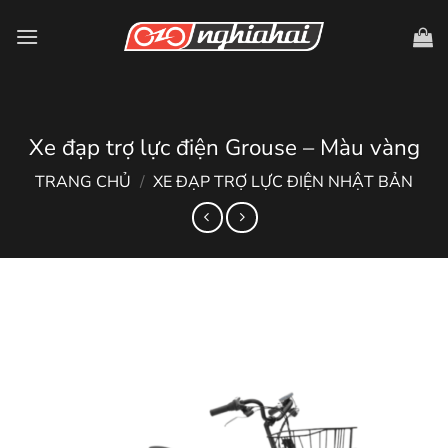
Chuyển
đến
nội
dung
Xe đạp trợ lực điện Grouse – Màu vàng
TRANG CHỦ
/
XE ĐẠP TRỢ LỰC ĐIỆN NHẬT BẢN