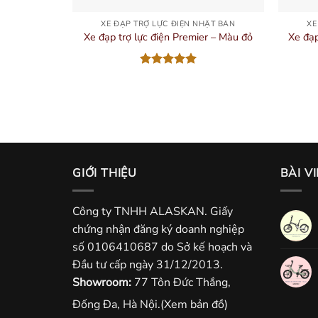
XE ĐẠP TRỢ LỰC ĐIỆN NHẬT BẢN
XE
Xe đạp
Xe đạp trợ lực điện Premier – Màu đỏ
Được xếp
hạng
5.00
5 sao
GIỚI THIỆU
BÀI V
Công ty TNHH ALASKAN. Giấy
chứng nhận đăng ký doanh nghiệp
số 0106410687 do Sở kế hoạch và
Đầu tư cấp ngày 31/12/2013.
Showroom:
77 Tôn Đức Thắng,
Đống Đa, Hà Nội.
(Xem bản đồ)