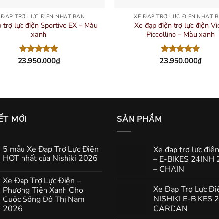
 ĐẠP TRỢ LỰC ĐIỆN NHẬT BẢN
XE ĐẠP TRỢ LỰC ĐIỆN NHẬT 
 trợ lực điện Sportivo EX – Màu
Xe đạp điện trợ lực điện V
xanh
Piccollino – Màu xanh
23.950.000
₫
23.950.000
₫
Được xếp
Được xếp
hạng
5.00
hạng
5.00
5 sao
5 sao
IẾT MỚI
SẢN PHẨM
5 mẫu Xe Đạp Trợ Lực Điện
Xe đạp trợ lực điện
HOT nhất của Nishiki 2026
– E-BIKES 24INH
– CHAIN
Xe Đạp Trợ Lực Điện –
Xe Đạp Trợ Lực Đi
Phương Tiện Xanh Cho
NISHIKI E-BIKES 
Cuộc Sống Đô Thị Năm
2026
CARDAN