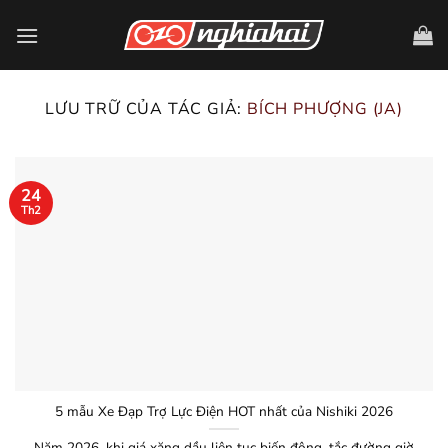
Chuyển
đến
nội
dung
LƯU TRỮ CỦA TÁC GIẢ:
BÍCH PHƯỢNG (JA)
24
Th2
5 mẫu Xe Đạp Trợ Lực Điện HOT nhất của Nishiki 2026
Năm 2026, khi giá xăng dầu liên tục biến động, tắc đường giờ