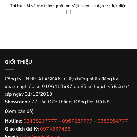
Tại Hà Nội và các thành phố lớn Việt Nam, xe đạp trợ lực điện
[...]
GIỚI THIỆU
Công ty TNHH ALASKAN. Giấy chứng nhận đăng ký
doanh nghiệp số 0106410687 do Sở kế hoạch và Đầu tư
cấp ngày 31/12/2013.
Showroom:
77 Tôn Đức Thắng, Đống Đa, Hà Nội.
(Xem bản đồ)
Hotline
:
02438237777
–
0967287777
–
0389988777
Giao dịch đại lý
:
0974867486
Email:
Sales@nghiahai.vn